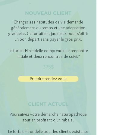
NOUVEAU CLIENT
Changer ses habitudes de vie demande
généralement du temps et une adaptation
graduelle. Ce forfait est judicieux pour s'offrir
un bon départ sans payer le gros prix.
Le forfait Hirondelle comprend une rencontre
initiale et deux rencontres de suivi.*
375$
Prendre rendez-vous
CLIENT ACTUEL
Poursuivez votre démarche naturopathique
tout en profitant d'un rabais.
Le forfait Hirondelle pour les clients existants