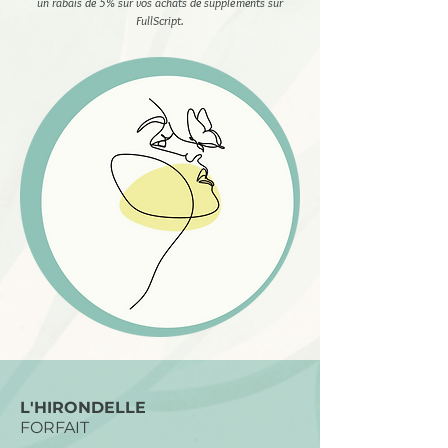
un rabais de 5% sur vos achats de suppléments sur
FullScript.
L'HIRONDELLE
FORFAIT