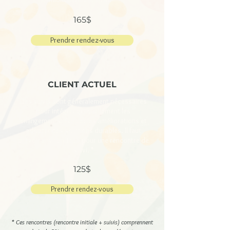
165$
Prendre rendez-vous
CLIENT ACTUEL
Des suivis sont généralement nécessaires
pour intégrer graduellement les
changements, évaluer les améliorations et
adopter des solutions durables. Il faut
prévoir environ 1h15 pour une rencontre de
suivi. *
125$
Prendre rendez-vous
* Ces rencontres (rencontre initiale + suivis) comprennent