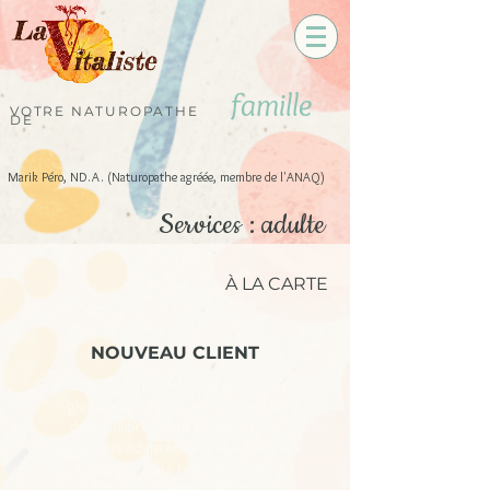
famille
VOTRE NATUROPATHE
DE
Marik Péro, ND.A. (Naturopathe agréée, membre de l'ANAQ)
Services : adulte
À LA CARTE
NOUVEAU CLIENT
Cueillette d'informations offrant un portrait
global des causes profondes des
déséquilibres pour proposer des
suggestions adaptées et individualisées.
Cette première rencontre dure
habituellement 1h30. *