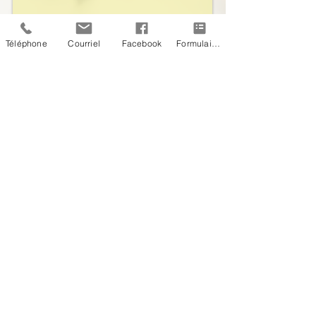
Téléphone
Courriel
Facebook
Formulaire de contact
Envoyer
Rencontres par Zoom ou à Sainte-Adèle (Québec)
​© 2012, La Vitaliste, dernière mise à jour le 13 janvier 2022
Graphiste Logo : Jessica Péro
Webmaster Login